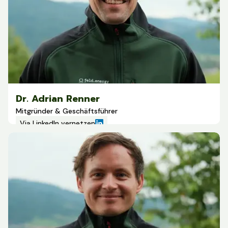
Dr. Adrian Renner
Mitgründer & Geschäftsführer
Via LinkedIn vernetzen
Adrian Renner leitet feld.energy. Nach zwei erfolgreich
aufgebauten Unternehmen (>1.000 Arbeitsplätze; >5 Mrd.
€ Einkaufsvolumen in 20+ Ländern) möchte er mit
feld.energy die heimische Landwirtschaft und die
Versorgungssicherheit stärken.