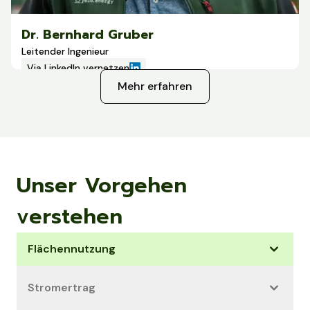
Dr. Bernhard Gruber
Leitender Ingenieur
Via LinkedIn vernetzen
Bernhard Gruber gilt als Pionier der Agri-PV. In der
Mehr erfahren
Hallertau war er am Aufbau der ersten Hopfen-Agri-PV-
Anlage beteiligt. Mit seinem tiefen Verständnis für
Landwirtschaft und Energiewirtschaft entwickelt er
praxisnahe Agri-PV Lösungen.
Unser Vorgehen
verstehen
Flächennutzung
Stromertrag